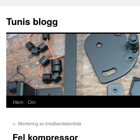
Hoppa
till
Tunis blogg
innehåll
Hem
Om
←
Montering av bredbandslambda
Fel kompressor