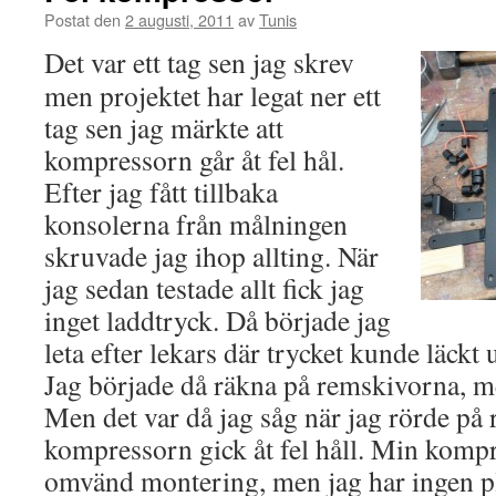
Postat den
2 augusti, 2011
av
Tunis
Det var ett tag sen jag skrev
men projektet har legat ner ett
tag sen jag märkte att
kompressorn går åt fel hål.
Efter jag fått tillbaka
konsolerna från målningen
skruvade jag ihop allting. När
jag sedan testade allt fick jag
inget laddtryck. Då började jag
leta efter lekars där trycket kunde läckt
Jag började då räkna på remskivorna, m
Men det var då jag såg när jag rörde på 
kompressorn gick åt fel håll. Min kompre
omvänd montering, men jag har ingen pla