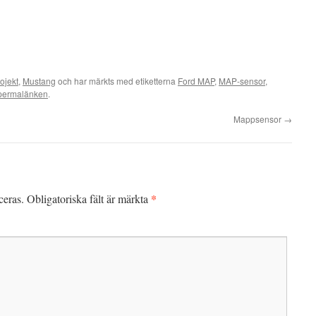
ojekt
,
Mustang
och har märkts med etiketterna
Ford MAP
,
MAP-sensor
,
permalänken
.
Mappsensor
→
*
ceras.
Obligatoriska fält är märkta