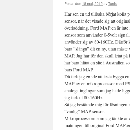
Postat den
18 maj, 2012
av
Tunis
Har sen en tid tillbaka börjat kolla
sensor, när det visade sig att original
överladdning. Ford MAP:en är inte 
sensor som använder 0-5volt signal,
använder sig av 80-160Hz. Därför 
bara ”slänga” dit en ny, utan måste
MAP. Jag har för den skull letat på 
har bara hittat en site i Australien 
bars Ford MAP.
Då fick jag en ide att testa bygga e
MAP av en mikroprocessor med P
analoga ingångar som jag hade ligga
jag fick ut 80-160Hz.
Så jag bestämde mig för lösningen 
”vanlig” MAP-sensor.
Mikroprocessorn som jag tänkte anv
matningen till original Ford MAP:e