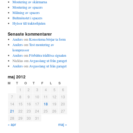
Montering av skärmarna
Montering av spacers
Målning av spacers
Bultmönstet i spacers
Hylsor till traktorhjulen
Senaste kommentarer
Anders
om
Konsolerna börjar ta form
Anders
om
Test montering av
kompressor
Anders
om
Förbättra trådlösa signalen
Nicklas
om
Avgasslang ut från garaget
Anders
om
Avgasslang ut från garaget
maj 2012
M
T
O
T
F
L
S
1
2
3
4
5
6
7
8
9
10
11
12
13
14
15
16
17
18
19
20
21
22
23
24
25
26
27
28
29
30
31
« apr
maj »