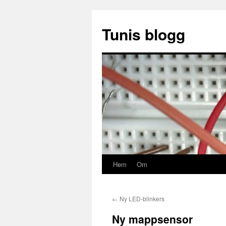
Hoppa
till
Tunis blogg
innehåll
Hem
Om
←
Ny LED-blinkers
Ny mappsensor