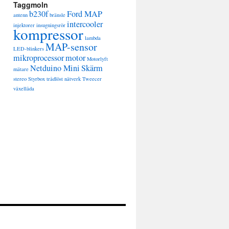
Taggmoln
b230f
Ford MAP
antenn
bränsle
intercooler
injektorer
insugningsrör
kompressor
lambda
MAP-sensor
LED-blinkers
mikroprocessor
motor
Motorlyft
Netduino Mini
Skärm
mätare
stereo
Styrbox
trådlöst nätverk
Tweecer
växellåda