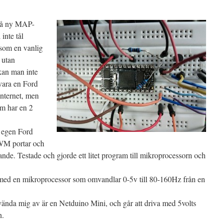
 på ny MAP-
 inte tål
som en vanlig
 utan
kan man inte
 vara en Ford
internet, men
som har en 2
n egen Ford
WM portar och
nde. Testade och gjorde ett litet program till mikroprocessorn och
med en mikroprocessor som omvandlar 0-5v till 80-160Hz från en
ända mig av är en Netduino Mini, och går att driva med 5volts
n.