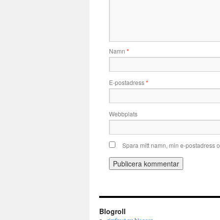
Namn
*
E-postadress
*
Webbplats
Spara mitt namn, min e-postadress o
Blogroll