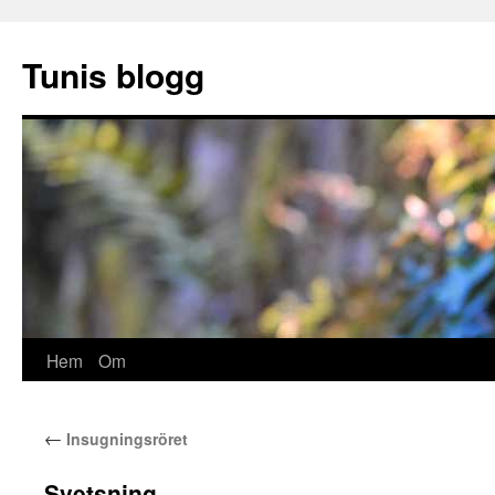
Hoppa
till
Tunis blogg
innehåll
Hem
Om
←
Insugningsröret
Svetsning