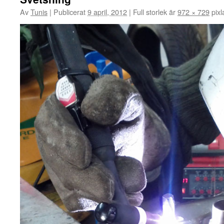
Av
Tunis
|
Publicerat
9 april, 2012
|
Full storlek är
972 × 729
pixl